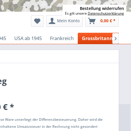
Bestellung widerrufen
Es gilt unsere
Datenschutzerklärung
Mein Konto
0,00 € *
945
USA ab 1945
Frankreich
Grossbritannien

eg
 € *
k
ese Ware unterliegt der Differenzbesteuerung. Daher wird die
enthaltene Umsatzsteuer in der Rechnung nicht gesondert