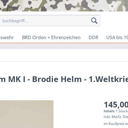
eswehr
BRD Orden + Ehrenzeichen
DDR
USA bis 1
m MK I - Brodie Helm - 1.Weltkri
145,00
Inhalt:
1 Stüc
Inkl. MwSt. Di
im Kaufpreis 