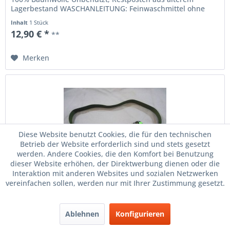
Lagerbestand WASCHANLEITUNG: Feinwaschmittel ohne
optische...
Inhalt
1 Stück
12,90 € *
**
Merken
Diese Website benutzt Cookies, die für den technischen
Betrieb der Website erforderlich sind und stets gesetzt
werden. Andere Cookies, die den Komfort bei Benutzung
dieser Website erhöhen, der Direktwerbung dienen oder die
Interaktion mit anderen Websites und sozialen Netzwerken
vereinfachen sollen, werden nur mit Ihrer Zustimmung gesetzt.
Riemen, oliv 105 cm x 25 mm mit Verschluss,
Rem...
Ablehnen
Konfigurieren
Riemen, oliv 105 cm x 25 mm mit Verschluss, Rem
Utrustning, Ausrüstungsriemen Gebraucht